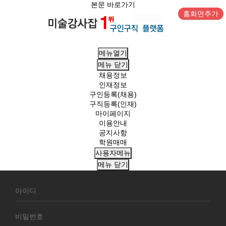
본문 바로가기
홈화면추가
메뉴열기
메뉴
닫기
채용정보
인재정보
구인등록(채용)
구직등록(인재)
마이페이지
이용안내
공지사항
학원매매
사용자메뉴
메뉴
닫기
회
원
로
그
인