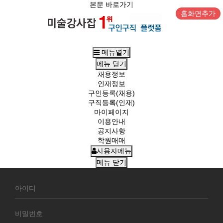
본문 바로가기
홈화면추가
메뉴열기
메뉴
닫기
채용정보
인재정보
구인등록(채용)
구직등록(인재)
마이페이지
이용안내
공지사항
학원매매
사용자메뉴
메뉴
닫기
회
원
로
그
인