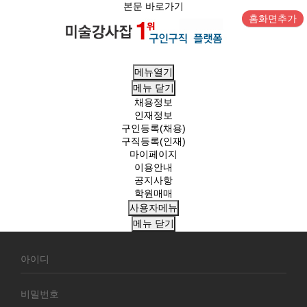
본문 바로가기
홈화면추가
메뉴열기
메뉴
닫기
채용정보
인재정보
구인등록(채용)
구직등록(인재)
마이페이지
이용안내
공지사항
학원매매
사용자메뉴
메뉴
닫기
회
원
로
그
인