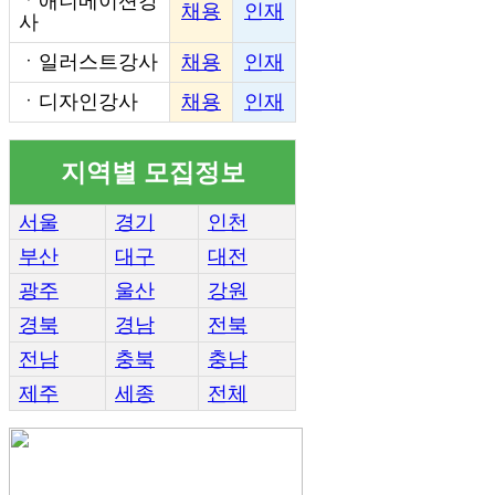
ㆍ
애니메이션강
채용
인재
사
ㆍ
일러스트강사
채용
인재
ㆍ
디자인강사
채용
인재
지역별 모집정보
서울
경기
인천
부산
대구
대전
광주
울산
강원
경북
경남
전북
전남
충북
충남
제주
세종
전체