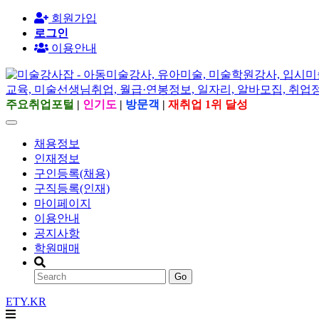
회원가입
로그인
이용안내
주요취업포털
|
인기도
|
방문객
|
재취업 1위 달성
채용정보
인재정보
구인등록(채용)
구직등록(인재)
마이페이지
이용안내
공지사항
학원매매
Go
ETY.KR