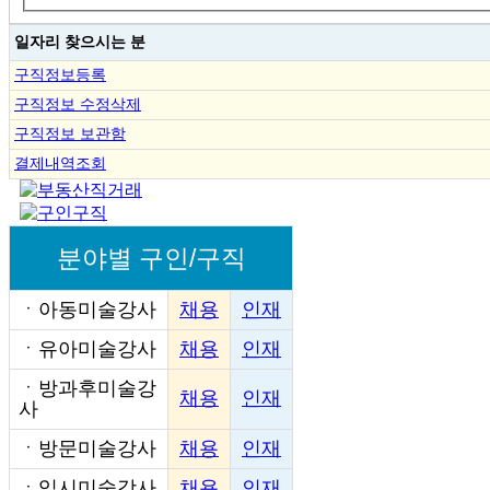
일자리 찾으시는 분
구직정보등록
구직정보 수정삭제
구직정보 보관함
결제내역조회
분야별 구인/구직
ㆍ
아동미술강사
채용
인재
ㆍ
유아미술강사
채용
인재
ㆍ
방과후미술강
채용
인재
사
ㆍ
방문미술강사
채용
인재
ㆍ
입시미술강사
채용
인재