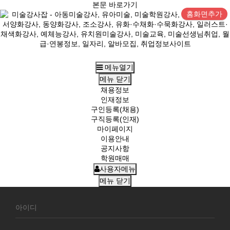
본문 바로가기
홈화면추가
메뉴열기
메뉴
닫기
채용정보
인재정보
구인등록(채용)
구직등록(인재)
마이페이지
이용안내
공지사항
학원매매
사용자메뉴
메뉴
닫기
회
원
로