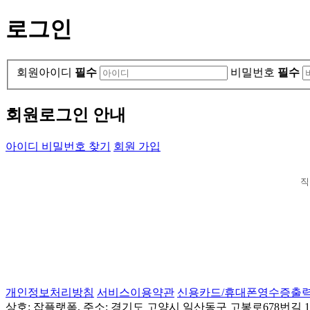
로그인
회원아이디
필수
비밀번호
필수
회원로그인 안내
아이디 비밀번호 찾기
회원 가입
직
개인정보처리방침
서비스이용약관
신용카드/휴대폰영수증출
상호: 잡플랫폼, 주소: 경기도 고양시 일산동구 고봉로678번길 155(성석