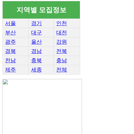
지역별 모집정보
서울
경기
인천
부산
대구
대전
광주
울산
강원
경북
경남
전북
전남
충북
충남
제주
세종
전체