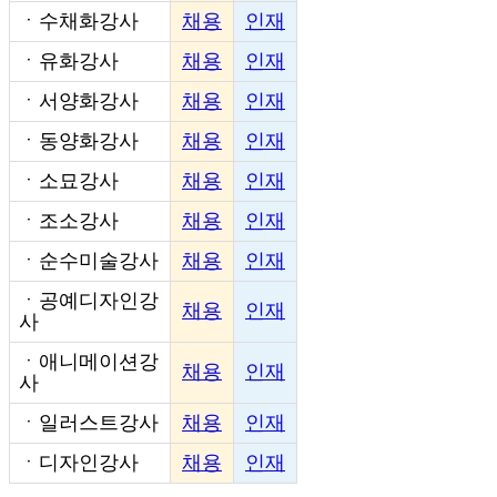
ㆍ
수채화강사
채용
인재
ㆍ
유화강사
채용
인재
ㆍ
서양화강사
채용
인재
ㆍ
동양화강사
채용
인재
ㆍ
소묘강사
채용
인재
ㆍ
조소강사
채용
인재
ㆍ
순수미술강사
채용
인재
ㆍ
공예디자인강
채용
인재
사
ㆍ
애니메이션강
채용
인재
사
ㆍ
일러스트강사
채용
인재
ㆍ
디자인강사
채용
인재