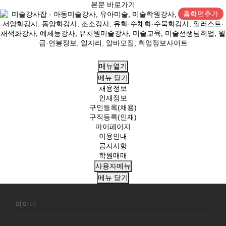
본문 바로가기
홈화면추가
메뉴열기
메뉴
닫기
채용정보
인재정보
구인등록(채용)
구직등록(인재)
마이페이지
이용안내
공지사항
학원매매
사용자메뉴
메뉴
닫기
회
원
로