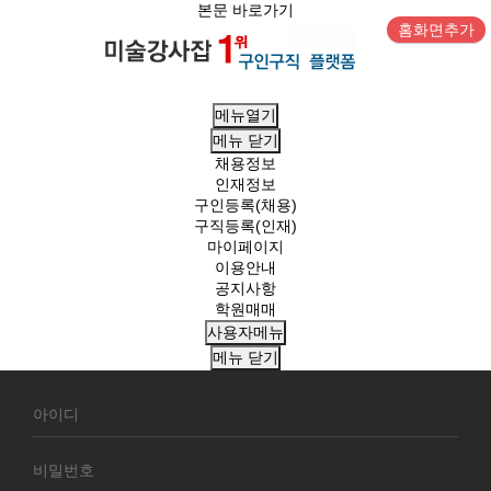
본문 바로가기
홈화면추가
메뉴열기
메뉴
닫기
채용정보
인재정보
구인등록(채용)
구직등록(인재)
마이페이지
이용안내
공지사항
학원매매
사용자메뉴
메뉴
닫기
회
원
로
그
인