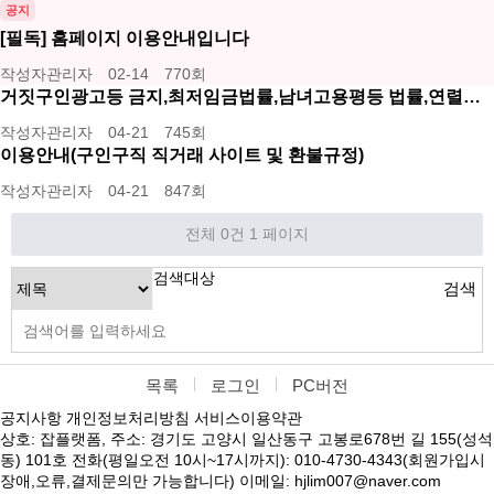
공지
[필독] 홈페이지 이용안내입니다
작성자
관리자
02-14
770
회
거짓구인광고등 금지,최저임금법률,남녀고용평등 법률,연렬…
작성자
관리자
04-21
745
회
이용안내(구인구직 직거래 사이트 및 환불규정)
작성자
관리자
04-21
847
회
전체 0건
1 페이지
검색대상
검색
목록
로그인
PC버전
공지사항
개인정보처리방침
서비스이용약관
상호: 잡플랫폼, 주소: 경기도 고양시 일산동구 고봉로678번 길 155(성석
동) 101호 전화(평일오전 10시~17시까지): 010-4730-4343(회원가입시
장애,오류,결제문의만 가능합니다) 이메일: hjlim007@naver.com