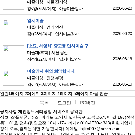
대졸이상
서울 전지역
2026-06-23
강○영
(25세/여자)
|
아동미술강사
입시미술
대졸이상
경기 안산
2026-06-20
김○
(23세/여자)
|
입시미술강사
[소묘, 서양화] 중고등 입시미술 구직합니다
대졸재/후학
서울 용산
2026-06-19
정○영
(22세/여자)
|
입시미술강사
미술강사 취업 희망합니다.
대졸이상
인천 부평
2026-06-19
김○은
(26세/여자)
|
아동미술강사
열린
1
페이지
2
페이지
3
페이지
4
페이지
5
페이지
다음
맨끝
목록
로그인
PC버전
공지사항
개인정보처리방침
서비스이용약관
상호: 잡플랫폼, 주소: 경기도 고양시 일산동구 고봉로678번 길 155(성석
동) 101호 전화(평일오전 10시~17시까지): 010-4730-4343(회원가입시
장애,오류,결제문의만 가능합니다) 이메일: hjlim007@naver.com
통신판매업신고번호 : 제 2025-고양일산동-0371호 대표자 : 임현자, 사