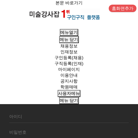
본문 바로가기
홈화면추가
메뉴열기
메뉴
닫기
채용정보
인재정보
구인등록(채용)
구직등록(인재)
마이페이지
이용안내
공지사항
학원매매
사용자메뉴
메뉴
닫기
회
원
로
그
인