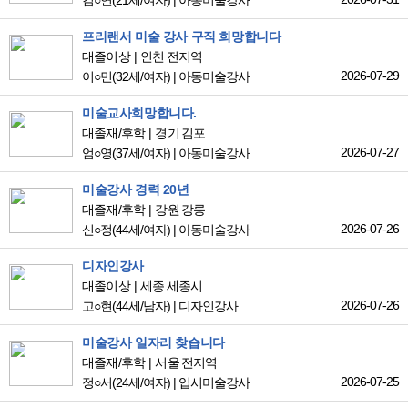
김○연
(21세/여자)
|
아동미술강사
프리랜서 미술 강사 구직 희망합니다
대졸이상
인천 전지역
2026-07-29
이○민
(32세/여자)
|
아동미술강사
미술교사희망합니다.
대졸재/후학
경기 김포
2026-07-27
엄○영
(37세/여자)
|
아동미술강사
미술강사 경력 20년
대졸재/후학
강원 강릉
2026-07-26
신○정
(44세/여자)
|
아동미술강사
디자인강사
대졸이상
세종 세종시
2026-07-26
고○현
(44세/남자)
|
디자인강사
미술강사 일자리 찾습니다
대졸재/후학
서울 전지역
2026-07-25
정○서
(24세/여자)
|
입시미술강사