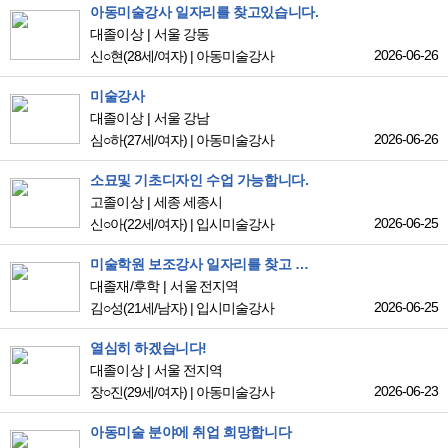
아동미술강사 일자리를 찾고있습니다.
대졸이상
서울 강동
2026-06-26
신○현
(28세/여자)
|
아동미술강사
미술강사
대졸이상
서울 강남
2026-06-26
심○하
(27세/여자)
|
아동미술강사
소묘및 기초디자인 수업 가능합니다.
고졸이상
세종 세종시
2026-06-25
신○아
(22세/여자)
|
입시미술강사
미술학원 보조강사 일자리를 찾고 있는 4년제 대학생입니다.
대졸재/후학
서울 전지역
2026-06-25
김○성
(21세/남자)
|
입시미술강사
열심히 하겠습니다!
대졸이상
서울 전지역
2026-06-23
장○진
(29세/여자)
|
아동미술강사
아동미술 분야에 취업 희망합니다