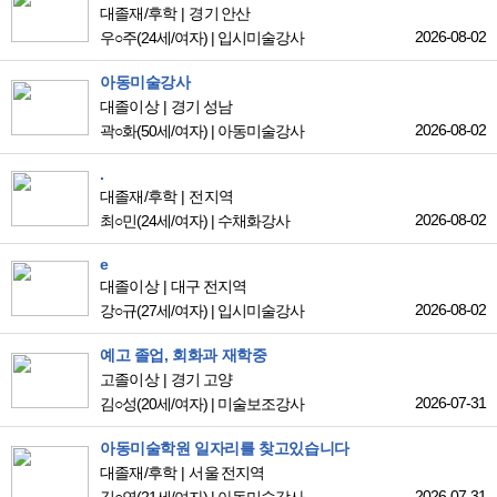
대졸재/후학
경기 안산
2026-08-02
우○주
(24세/여자)
|
입시미술강사
아동미술강사
대졸이상
경기 성남
2026-08-02
곽○화
(50세/여자)
|
아동미술강사
.
대졸재/후학
전지역
2026-08-02
최○민
(24세/여자)
|
수채화강사
e
대졸이상
대구 전지역
2026-08-02
강○규
(27세/여자)
|
입시미술강사
예고 졸업, 회화과 재학중
고졸이상
경기 고양
2026-07-31
김○성
(20세/여자)
|
미술보조강사
아동미술학원 일자리를 찾고있습니다
대졸재/후학
서울 전지역
2026-07-31