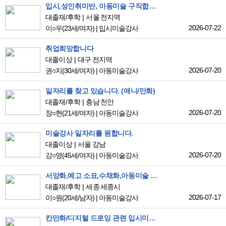
입시,성인취미반, 아동미술 구직합니다
대졸재/후학
서울 전지역
2026-07-22
이○우
(23세/여자)
|
입시미술강사
취업희망합니다
대졸이상
대구 전지역
2026-07-20
권○지
(30세/여자)
|
아동미술강사
일자리를 찾고 있습니다. (애니/만화)
대졸재/후학
충남 천안
2026-07-20
장○현
(21세/여자)
|
아동미술강사
미술강사 일자리를 원합니다.
대졸이상
서울 강남
2026-07-20
강○영
(45세/여자)
|
아동미술강사
서양화,예고 소묘,수채화,아동미술 보조 강사 지원합니다
대졸재/후학
세종 세종시
2026-07-17
이○원
(20세/남자)
|
아동미술강사
칸만화/디지털 드로잉 관련 입시미술학원 파트강사 알바를 찾고있습니다.