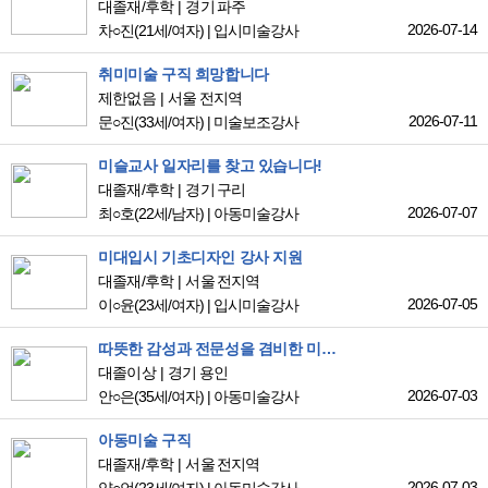
대졸재/후학
경기 파주
2026-07-14
차○진
(21세/여자)
|
입시미술강사
취미미술 구직 희망합니다
제한없음
서울 전지역
2026-07-11
문○진
(33세/여자)
|
미술보조강사
미슬교사 일자리를 찾고 있습니다!
대졸재/후학
경기 구리
2026-07-07
최○호
(22세/남자)
|
아동미술강사
미대입시 기초디자인 강사 지원
대졸재/후학
서울 전지역
2026-07-05
이○윤
(23세/여자)
|
입시미술강사
따뜻한 감성과 전문성을 겸비한 미술교사
대졸이상
경기 용인
2026-07-03
안○은
(35세/여자)
|
아동미술강사
아동미술 구직
대졸재/후학
서울 전지역
2026-07-03