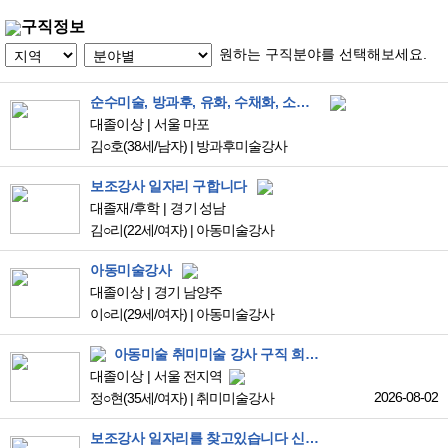
구직정보
원하는 구직분야를 선택해보세요.
순수미술, 방과후, 유화, 수채화, 소묘 등 (아동미술X)
대졸이상
서울 마포
김○호
(38세/남자)
|
방과후미술강사
보조강사 일자리 구합니다
대졸재/후학
경기 성남
김○리
(22세/여자)
|
아동미술강사
아동미술강사
대졸이상
경기 남양주
이○리
(29세/여자)
|
아동미술강사
아동미술 취미미술 강사 구직 희망합니다
대졸이상
서울 전지역
2026-08-02
정○현
(35세/여자)
|
취미미술강사
보조강사 일자리를 찾고있습니다 신티크, 클립스튜디오 사용에 능합니다