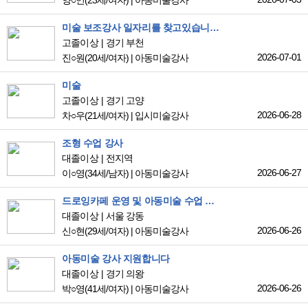
양○언
(23세/여자)
|
아동미술강사
미술 보조강사 일자리를 찾고있습니다.
고졸이상
경기 부천
2026-07-01
진○원
(20세/여자)
|
아동미술강사
미술
고졸이상
경기 고양
2026-06-28
차○우
(21세/여자)
|
입시미술강사
조형 수업 강사
대졸이상
전지역
2026-06-27
이○영
(34세/남자)
|
아동미술강사
드로잉카페 운영 및 아동미술 수업 경험이 있는 미술강사입니다
대졸이상
서울 강동
2026-06-26
신○현
(29세/여자)
|
아동미술강사
아동미술 강사 지원합니다
대졸이상
경기 의왕
2026-06-26
박○영
(41세/여자)
|
아동미술강사