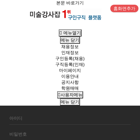
본문 바로가기
홈화면추가
메뉴열기
메뉴
닫기
채용정보
인재정보
구인등록(채용)
구직등록(인재)
마이페이지
이용안내
공지사항
학원매매
사용자메뉴
메뉴
닫기
회
원
로
그
인