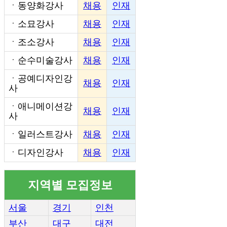
ㆍ
동양화강사
채용
인재
ㆍ
소묘강사
채용
인재
ㆍ
조소강사
채용
인재
ㆍ
순수미술강사
채용
인재
ㆍ
공예디자인강
채용
인재
사
ㆍ
애니메이션강
채용
인재
사
ㆍ
일러스트강사
채용
인재
ㆍ
디자인강사
채용
인재
지역별 모집정보
서울
경기
인천
부산
대구
대전