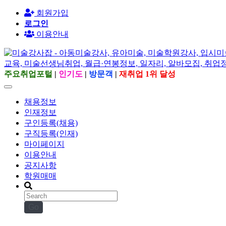
회원가입
로그인
이용안내
주요취업포털
|
인기도
|
방문객
|
재취업 1위 달성
채용정보
인재정보
구인등록(채용)
구직등록(인재)
마이페이지
이용안내
공지사항
학원매매
Go