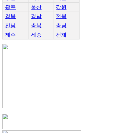
광주
울산
강원
경북
경남
전북
전남
충북
충남
제주
세종
전체