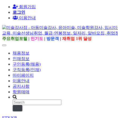
회원가입
로그인
이용안내
주요취업포털
|
인기도
|
방문객
|
재취업 1위 달성
채용정보
인재정보
구인등록(채용)
구직등록(인재)
마이페이지
이용안내
공지사항
학원매매
Go
ETY.KR