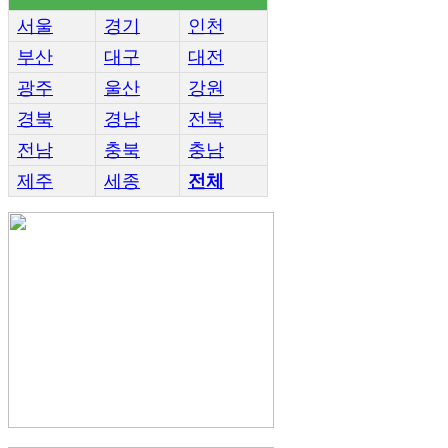
서울
경기
인천
부산
대구
대전
광주
울산
강원
경북
경남
전북
전남
충북
충남
제주
세종
전체