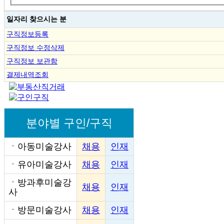
일자리 찾으시는 분
구직정보등록
구직정보 수정삭제
구직정보 보관함
결제내역조회
분야별 구인/구직
ㆍ
아동미술강사
채용
인재
ㆍ
유아미술강사
채용
인재
ㆍ
방과후미술강
채용
인재
사
ㆍ
방문미술강사
채용
인재