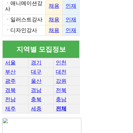
ㆍ
애니메이션강
채용
인재
사
ㆍ
일러스트강사
채용
인재
ㆍ
디자인강사
채용
인재
지역별 모집정보
서울
경기
인천
부산
대구
대전
광주
울산
강원
경북
경남
전북
전남
충북
충남
제주
세종
전체