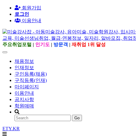
회원가입
로그인
이용안내
주요취업포털
|
인기도
|
방문객
|
재취업 1위 달성
채용정보
인재정보
구인등록(채용)
구직등록(인재)
마이페이지
이용안내
공지사항
학원매매
Go
ETY.KR