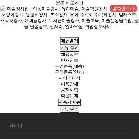
본문 바로가기
홈화면추가
메뉴열기
메뉴
닫기
채용정보
인재정보
구인등록(채용)
구직등록(인재)
마이페이지
이용안내
공지사항
학원매매
사용자메뉴
메뉴
닫기
회
원
로