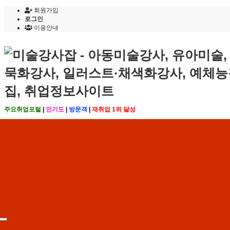
회원가입
로그인
이용안내
주요취업포털
|
인기도
|
방문객
|
재취업 1위 달성