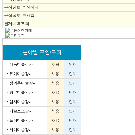
구직정보 수정삭제
구직정보 보관함
결제내역조회
분야별 구인/구직
ㆍ
아동미술강사
채용
인재
ㆍ
유아미술강사
채용
인재
ㆍ
방과후미술강사
채용
인재
ㆍ
방문미술강사
채용
인재
ㆍ
입시미술강사
채용
인재
ㆍ
미술보조강사
채용
인재
ㆍ
놀이미술강사
채용
인재
ㆍ
취미미술강사
채용
인재