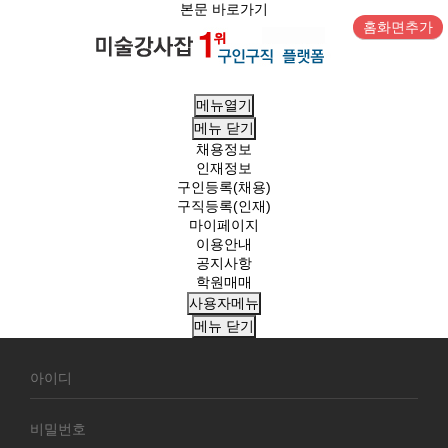
본문 바로가기
홈화면추가
메뉴열기
메뉴
닫기
채용정보
인재정보
구인등록(채용)
구직등록(인재)
마이페이지
이용안내
공지사항
학원매매
사용자메뉴
메뉴
닫기
회
원
로
그
인