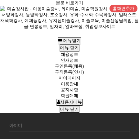
본문 바로가기
홈화면추가
메뉴열기
메뉴
닫기
채용정보
인재정보
구인등록(채용)
구직등록(인재)
마이페이지
이용안내
공지사항
학원매매
사용자메뉴
메뉴
닫기
회
원
로