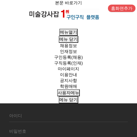
본문 바로가기
홈화면추가
메뉴열기
메뉴
닫기
채용정보
인재정보
구인등록(채용)
구직등록(인재)
마이페이지
이용안내
공지사항
학원매매
사용자메뉴
메뉴
닫기
회
원
로
그
인